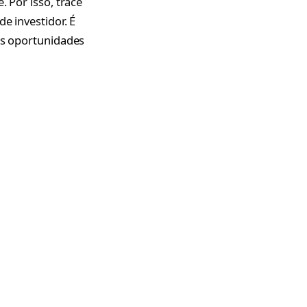
. Por isso, trace
e investidor. É
 às oportunidades