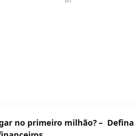
ADS
ar no primeiro milhão? – Defina
financeiros