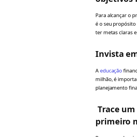
Para alcançar o p
é o seu propósito
ter metas claras e
Invista e
A
educação
financ
milhão, é importa
planejamento fina
Trace um 
primeiro 