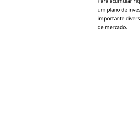
Para acumular riq
um plano de invest
importante divers
de mercado.