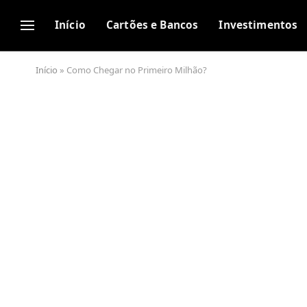
Início
Cartões e Bancos
Investimentos
Início
»
Como Chegar no Primeiro Milhão?