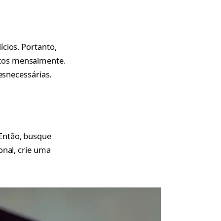
ícios. Portanto,
stos mensalmente.
esnecessárias.
Então, busque
onal, crie uma