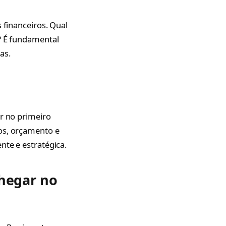
 financeiros. Qual
? É fundamental
as.
ar no primeiro
os, orçamento e
nte e estratégica.
hegar no