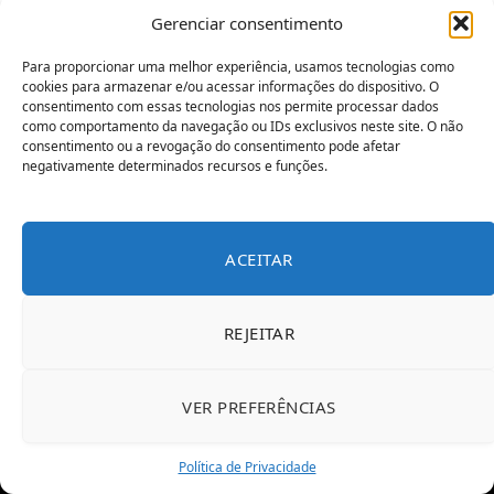
Gerenciar consentimento
Para proporcionar uma melhor experiência, usamos tecnologias como
cookies para armazenar e/ou acessar informações do dispositivo. O
consentimento com essas tecnologias nos permite processar dados
RENDA EXTRA
como comportamento da navegação ou IDs exclusivos neste site. O não
consentimento ou a revogação do consentimento pode afetar
10 Maneiras Eficientes de Ganhar Dinheiro com
negativamente determinados recursos e funções.
Seu Celular
8 de setembro de 2023
ACEITAR
ADD A COMMENT
REJEITAR
VER PREFERÊNCIAS
Política de Privacidade
POLÍTICA DE PRIVACIDADE
CONTATO