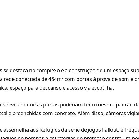
 se destaca no complexo é a construção de um espaço subt
ma rede conectada de 464m² com portas à prova de som e p
ica, espaço para descanso e acesso via escotilha.
s revelam que as portas poderiam ter o mesmo padrão da
tal e preenchidas com concreto. Além disso, câmeras vigi
se assemelha aos Refúgios da série de jogos Fallout, é freq
ataques de bombas e estratégias de proteção contra um pos