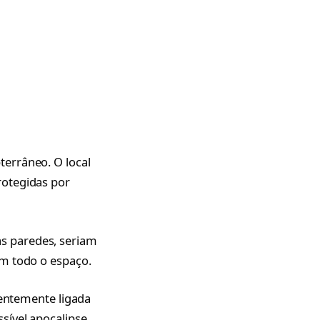
errâneo. O local
rotegidas por
s paredes, seriam
am todo o espaço.
uentemente ligada
sível apocalipse