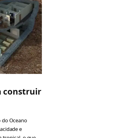
 construir
io do Oceano
vacidade e
 tropical, o que