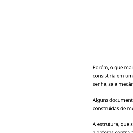
Porém, o que mais
consistiria em u
senha, sala mecân
Alguns documento
construídas de me
A estrutura, que 
a defesas contra 