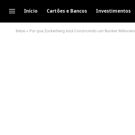
Início
Cartões e Bancos
Investimentos
Início
»
Por que Zuckerberg está Construindo um Bunker Milionári