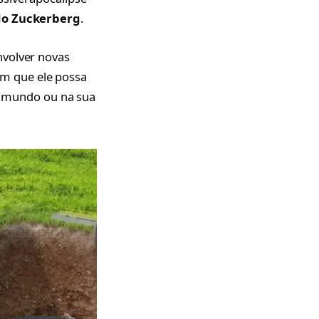
 do Zuckerberg
.
nvolver novas
am que ele possa
no mundo ou na sua