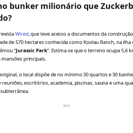
no bunker milionário que Zuckerb
do?
revista
Wired
, que teve acesso a documentos da construção
e de 570 hectares conhecida como Koolau Ranch, na ilha d
filmou “
Jurassic Park
“. Estima-se que o terreno ocupa 5,6
s mansões principais.
original, o local dispõe de no mínimo 30 quartos e 30 banh
de reuniões, escritórios, academia, piscinas, sauna e uma qu
 subterrânea.
ADS