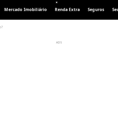
×
Mercado Imobiliário
Renda Extra
Seguros
Se
o?
ADS