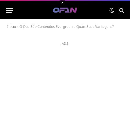
×
Início
»
O Que São Conteúdos Evergreen e Quais Suas Vantagens?
ADS