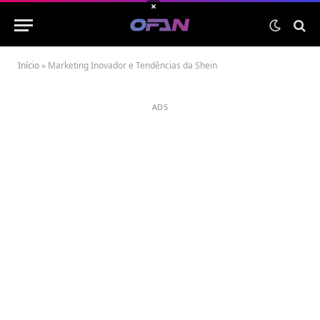
×
Início
»
Marketing Inovador e Tendências da Shein
ADS