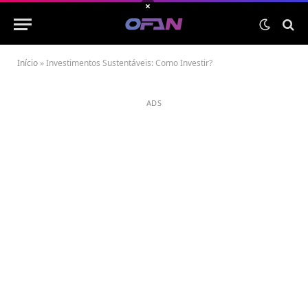
×
Início
»
Investimentos Sustentáveis: Como Investir?
ADS