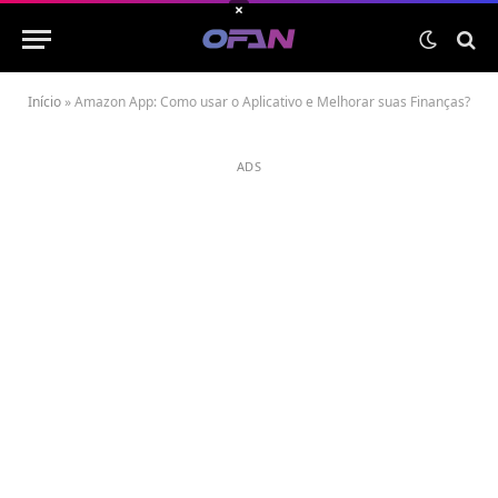
×
Início
»
Amazon App: Como usar o Aplicativo e Melhorar suas Finanças?
ADS