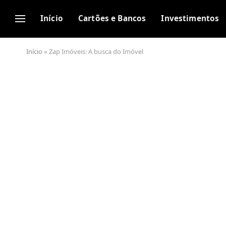
Início
Cartões e Bancos
Investimentos
Início
»
Zap Imóveis: A busca do Imóvel