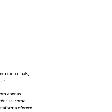
em todo o país,
ar.
. Com apenas
erências, como
lataforma oferece