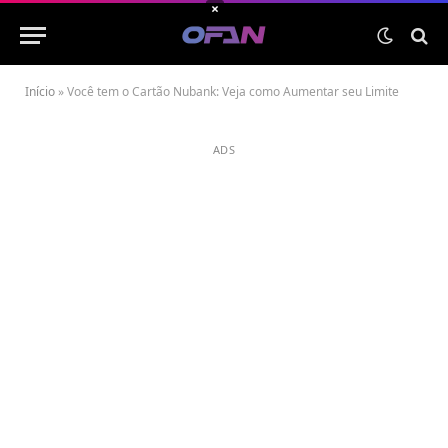
×
Início
»
Você tem o Cartão Nubank: Veja como Aumentar seu Limite
ADS