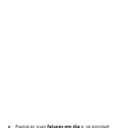
Pague as suas
faturas em dia
e, se possível,