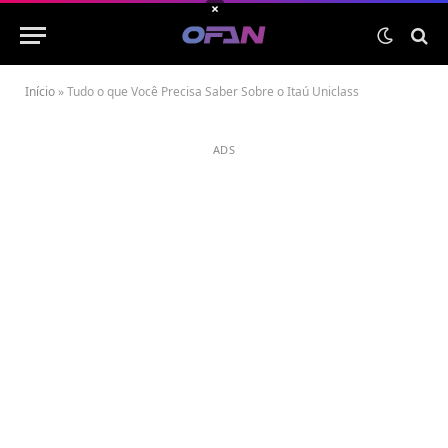
×
Início
»
Tudo o que Você Precisa Saber Sobre o Itaú Uniclass
ADS