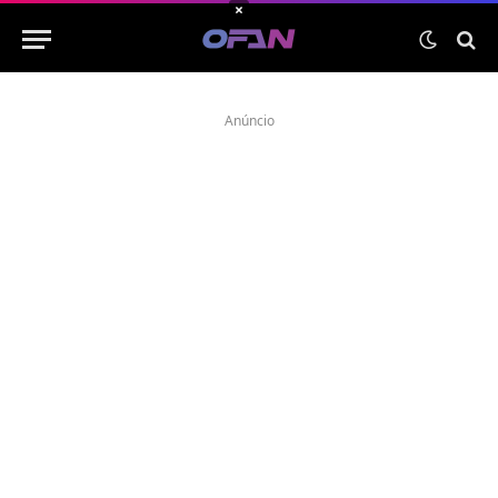
×
Anúncio