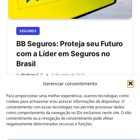
SEGUROS
BB Seguros: Proteja seu Futuro
com a Líder em Seguros no
Brasil
By
Rodrigo G. C
3 de junho de 2024
Gerenciar consentimento
Saiba tudo sobre a BB Seguros e proteja seu
Futuro com a Líder em Seguros no Brasil. BB
Para proporcionar uma melhor experiência, usamos tecnologias como
Seguros é…
cookies para armazenar e/ou acessar informações do dispositivo. O
consentimento com essas tecnologias nos permite processar dados
como comportamento da navegação ou IDs exclusivos neste site. O não
consentimento ou a revogação do consentimento pode afetar
negativamente determinados recursos e funções.