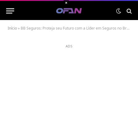
×
Início
»
BB Seguros: Proteja seu Futuro com a Líder em Seguros no Brasil
ADS