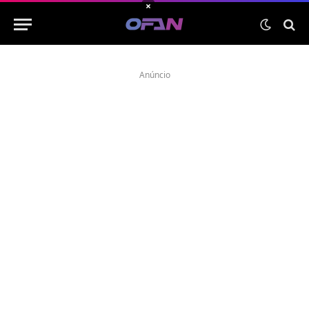
×
Anúncio