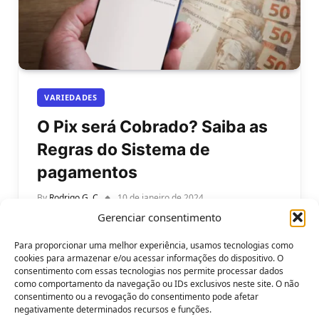
VARIEDADES
O Pix será Cobrado? Saiba as
Regras do Sistema de
pagamentos
By
Rodrigo G. C
10 de janeiro de 2024
Gerenciar consentimento
Saiba se o pix será cobrado e entenda as regras e
as tarifas do sistema de pagamentos instantâneos.
Para proporcionar uma melhor experiência, usamos tecnologias como
O pix…
cookies para armazenar e/ou acessar informações do dispositivo. O
consentimento com essas tecnologias nos permite processar dados
como comportamento da navegação ou IDs exclusivos neste site. O não
consentimento ou a revogação do consentimento pode afetar
negativamente determinados recursos e funções.