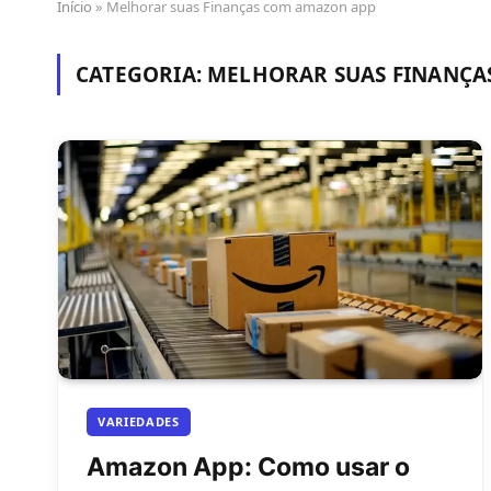
Início
»
Melhorar suas Finanças com amazon app
CATEGORIA:
MELHORAR SUAS FINANÇA
VARIEDADES
Amazon App: Como usar o