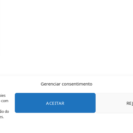
Gerenciar consentimento
kies
o com
ACEITAR
RE
CONTATO
POLÍTICA DE COOKIES
SOBRE NÓS
TERMOS 
ção do
es.
© 2026 Todos os direitos reservados - OFAN