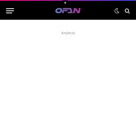
×
Anúncio