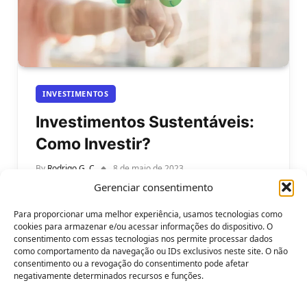
INVESTIMENTOS
Investimentos Sustentáveis:
Como Investir?
By
Rodrigo G. C
8 de maio de 2023
Gerenciar consentimento
Investimentos Sustentáveis: Como Investir e
Ajudar o Planeta? Os investimentos sustentáveis se
Para proporcionar uma melhor experiência, usamos tecnologias como
tornaram uma opção cada vez mais popular para…
cookies para armazenar e/ou acessar informações do dispositivo. O
consentimento com essas tecnologias nos permite processar dados
como comportamento da navegação ou IDs exclusivos neste site. O não
consentimento ou a revogação do consentimento pode afetar
negativamente determinados recursos e funções.