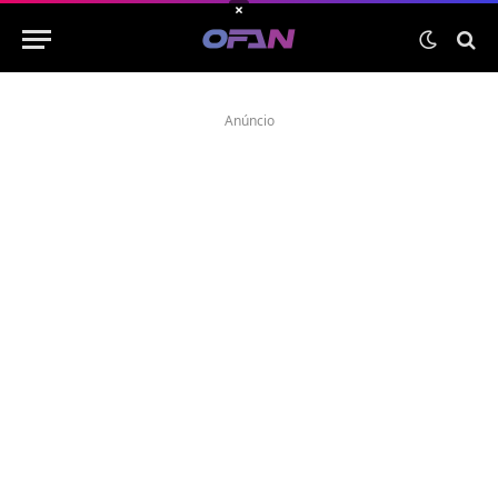
×
Anúncio