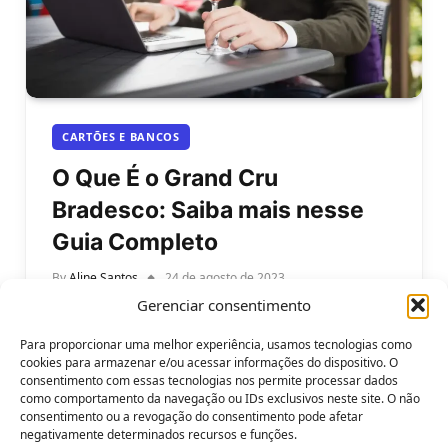
CARTÕES E BANCOS
O Que É o Grand Cru
Bradesco: Saiba mais nesse
Guia Completo
By
Aline Santos
24 de agosto de 2023
Gerenciar consentimento
O Que É o Grand Cru Bradesco: Saiba mais nesse
Guia Completo. A Grand Cru Bradesco é uma
Para proporcionar uma melhor experiência, usamos tecnologias como
parceria inovadora…
cookies para armazenar e/ou acessar informações do dispositivo. O
consentimento com essas tecnologias nos permite processar dados
como comportamento da navegação ou IDs exclusivos neste site. O não
consentimento ou a revogação do consentimento pode afetar
negativamente determinados recursos e funções.