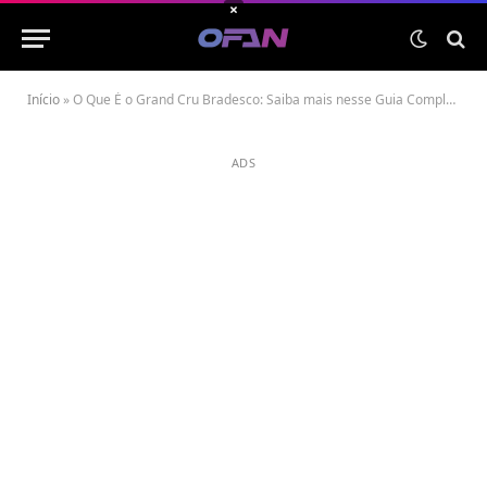
×
Início
»
O Que É o Grand Cru Bradesco: Saiba mais nesse Guia Completo
ADS