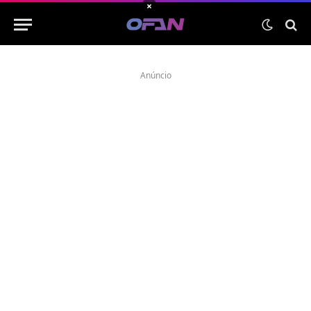
×
Anúncio