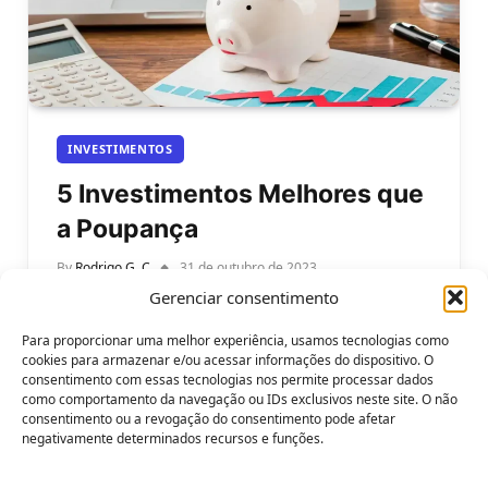
INVESTIMENTOS
5 Investimentos Melhores que
a Poupança
By
Rodrigo G. C
31 de outubro de 2023
Gerenciar consentimento
Saiba 5 investimentos melhores que a poupança e
não perca dinheiro. Você sabia que a poupança é
Para proporcionar uma melhor experiência, usamos tecnologias como
uma das aplicações…
cookies para armazenar e/ou acessar informações do dispositivo. O
consentimento com essas tecnologias nos permite processar dados
como comportamento da navegação ou IDs exclusivos neste site. O não
consentimento ou a revogação do consentimento pode afetar
negativamente determinados recursos e funções.