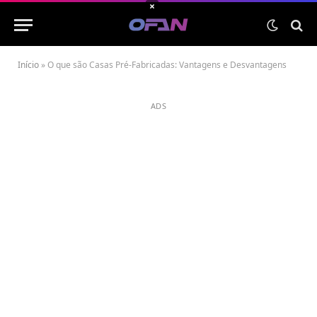
×
Início
»
O que são Casas Pré-Fabricadas: Vantagens e Desvantagens
ADS