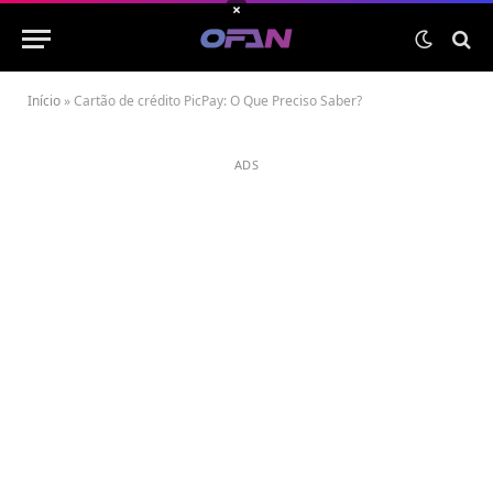
×
Início
»
Cartão de crédito PicPay: O Que Preciso Saber?
ADS