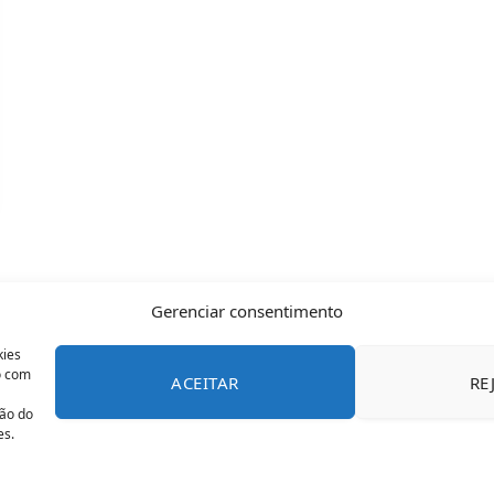
Gerenciar consentimento
kies
o com
ACEITAR
RE
CONTATO
POLÍTICA DE COOKIES
SOBRE NÓS
TERMOS 
ção do
es.
© 2026 Todos os direitos reservados - OFAN