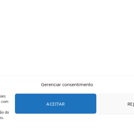
Gerenciar consentimento
kies
o com
ACEITAR
RE
CONTATO
POLÍTICA DE COOKIES
SOBRE NÓS
TERMOS 
ção do
es.
© 2026 Todos os direitos reservados - OFAN