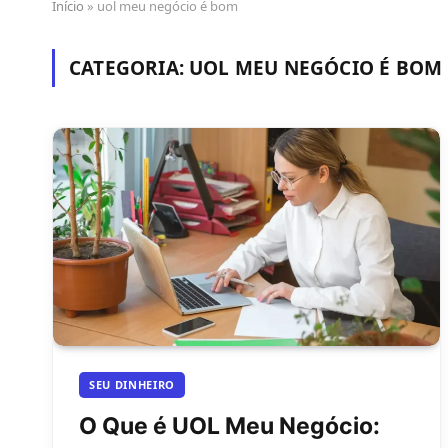
Início
»
uol meu negócio é bom
CATEGORIA:
UOL MEU NEGÓCIO É BOM
SEU DINHEIRO
O Que é UOL Meu Negócio: