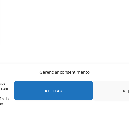
Gerenciar consentimento
kies
o com
ACEITAR
RE
CONTATO
POLÍTICA DE COOKIES
SOBRE NÓS
TERMOS 
ção do
es.
© 2026 Todos os direitos reservados - OFAN