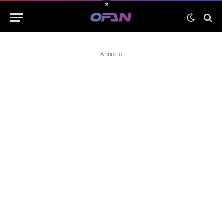
×
Anúncio