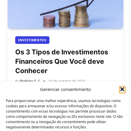
INVESTIMENTOS
Os 3 Tipos de Investimentos
Financeiros Que Você deve
Conhecer
By
Rodrigo G. C
10 de outubro de 2023
Gerenciar consentimento
Os 3 Tipos de Investimentos Financeiros Que Você
deve Conhecer. Em busca de segurança financeira
Para proporcionar uma melhor experiência, usamos tecnologias como
e tranquilidade, muitos investidores se…
cookies para armazenar e/ou acessar informações do dispositivo. O
consentimento com essas tecnologias nos permite processar dados
como comportamento da navegação ou IDs exclusivos neste site. O não
consentimento ou a revogação do consentimento pode afetar
negativamente determinados recursos e funções.