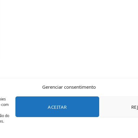
Gerenciar consentimento
kies
o com
ACEITAR
RE
CONTATO
POLÍTICA DE COOKIES
SOBRE NÓS
TERMOS 
ção do
es.
© 2026 Todos os direitos reservados - OFAN