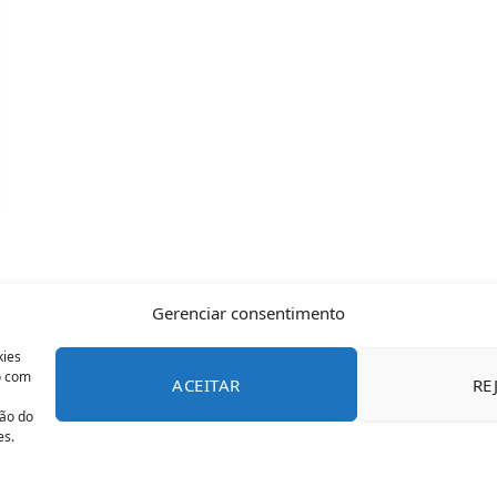
Gerenciar consentimento
kies
o com
ACEITAR
RE
CONTATO
POLÍTICA DE COOKIES
SOBRE NÓS
TERMOS 
ção do
es.
© 2026 Todos os direitos reservados - OFAN