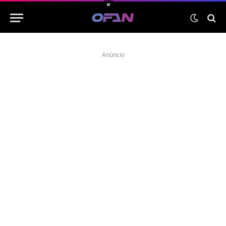
×
Anúncio