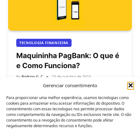
TECNOLOGIA FINANCEIRA
Maquininha PagBank: O que é
e Como Funciona?
By
Rodrigo G. C
23 de outubro de 2023
Gerenciar consentimento
Maquininha PagBank: o que é e como funciona?
Você já ouviu falar da Maquininha PagBank, a
Para proporcionar uma melhor experiência, usamos tecnologias como
maquininha de cartão do…
cookies para armazenar e/ou acessar informações do dispositivo. O
consentimento com essas tecnologias nos permite processar dados
como comportamento da navegação ou IDs exclusivos neste site. O não
consentimento ou a revogação do consentimento pode afetar
negativamente determinados recursos e funções.