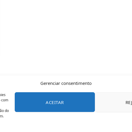
Gerenciar consentimento
kies
o com
ACEITAR
RE
CONTATO
POLÍTICA DE COOKIES
SOBRE NÓS
TERMOS 
ção do
es.
© 2026 Todos os direitos reservados - OFAN