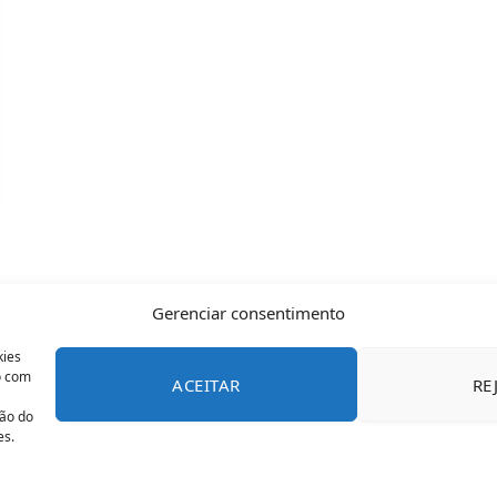
Gerenciar consentimento
kies
o com
ACEITAR
RE
CONTATO
POLÍTICA DE COOKIES
SOBRE NÓS
TERMOS 
ção do
es.
© 2026 Todos os direitos reservados - OFAN