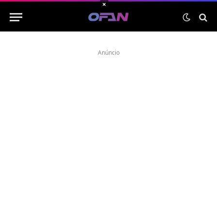
×
Anúncio