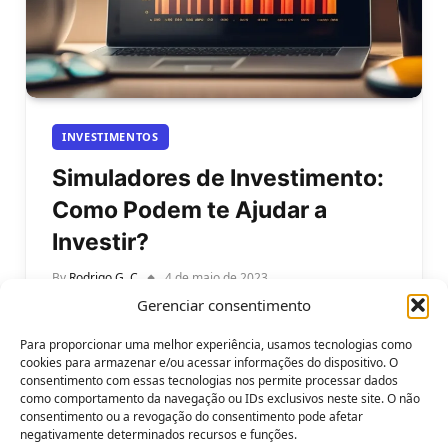
INVESTIMENTOS
Simuladores de Investimento:
Como Podem te Ajudar a
Investir?
By
Rodrigo G. C
4 de maio de 2023
Gerenciar consentimento
Simuladores de Investimento: Como podem te
ajudar a investir? Investir o dinheiro é um dos
Para proporcionar uma melhor experiência, usamos tecnologias como
principais desafios para muitas pessoas.…
cookies para armazenar e/ou acessar informações do dispositivo. O
consentimento com essas tecnologias nos permite processar dados
como comportamento da navegação ou IDs exclusivos neste site. O não
consentimento ou a revogação do consentimento pode afetar
negativamente determinados recursos e funções.