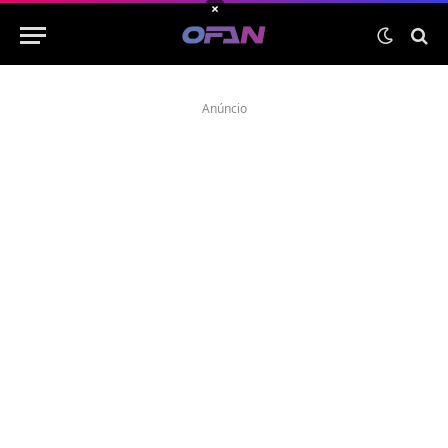
×
Anúncio