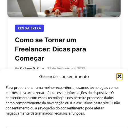
RENDA EXTRA
Como se Tornar um
Freelancer: Dicas para
Começar
By
Rodrigo G. C
27 de fevereiro de 2023
Gerenciar consentimento
Ser um freelancer pode oferecer muitas
vantagens, como a flexibilidade de horários e a
Para proporcionar uma melhor experiência, usamos tecnologias como
possibilidade de trabalhar em projetos diversos…
cookies para armazenar e/ou acessar informações do dispositivo. O
consentimento com essas tecnologias nos permite processar dados
como comportamento da navegação ou IDs exclusivos neste site. O não
consentimento ou a revogação do consentimento pode afetar
negativamente determinados recursos e funções.