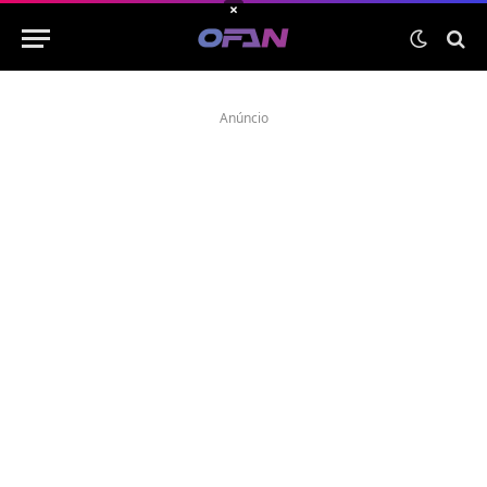
×
Anúncio