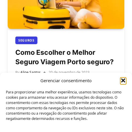
SEGUROS
Como Escolher o Melhor
Seguro Viagem Porto seguro?
By
Aline Santos
20 de novembro de 2023
Gerenciar consentimento
Como escolher o melhor seguro viagem Porto
Seguro para a sua viagem. Quando você planeja
Para proporcionar uma melhor experiência, usamos tecnologias como
uma viagem, seja nacional ou…
cookies para armazenar e/ou acessar informações do dispositivo. O
consentimento com essas tecnologias nos permite processar dados
como comportamento da navegação ou IDs exclusivos neste site. O não
consentimento ou a revogação do consentimento pode afetar
negativamente determinados recursos e funções.