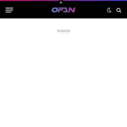
×
Anúncio