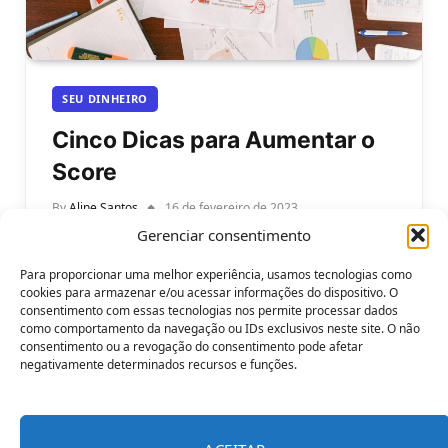
SEU DINHEIRO
Cinco Dicas para Aumentar o
Score
By
Aline Santos
16 de fevereiro de 2023
Gerenciar consentimento
Cinco Dicas para Aumentar o Score Se você deseja
aumentar o score de crédito, há algumas coisas
Para proporcionar uma melhor experiência, usamos tecnologias como
que você pode…
cookies para armazenar e/ou acessar informações do dispositivo. O
consentimento com essas tecnologias nos permite processar dados
como comportamento da navegação ou IDs exclusivos neste site. O não
consentimento ou a revogação do consentimento pode afetar
negativamente determinados recursos e funções.