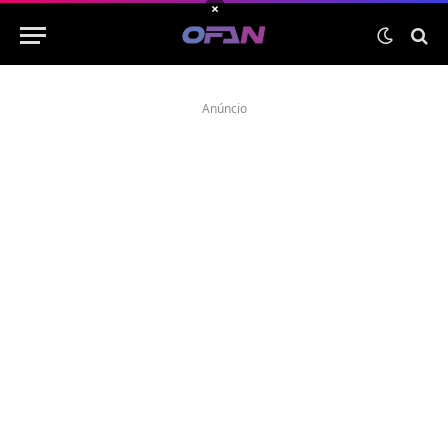
×
Anúncio