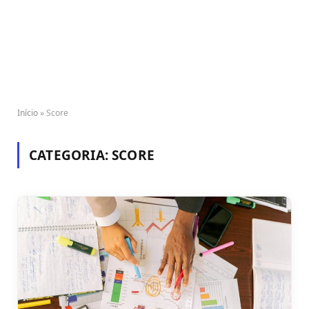
Início
»
Score
CATEGORIA:
SCORE