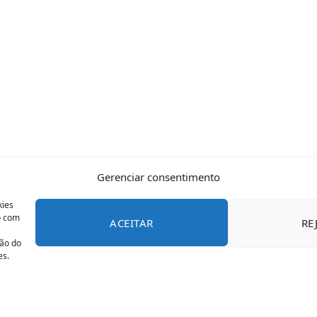
Gerenciar consentimento
kies
o com
ACEITAR
RE
CONTATO
POLÍTICA DE COOKIES
SOBRE NÓS
TERMOS 
ção do
es.
© 2026 Todos os direitos reservados - OFAN