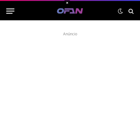
×
Anúncio