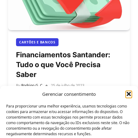
CARTÕES E BANCOS
Financiamentos Santander:
Tudo o que Você Precisa
Saber
By
Rodrigo G. C
25 de julho de 2023
Gerenciar consentimento
Financiamentos Santander: Tudo o que Você
Precisa Saber. Se você está em busca de recursos
Para proporcionar uma melhor experiência, usamos tecnologias como
para realizar seus projetos, o…
cookies para armazenar e/ou acessar informações do dispositivo. O
consentimento com essas tecnologias nos permite processar dados
como comportamento da navegação ou IDs exclusivos neste site. O não
consentimento ou a revogação do consentimento pode afetar
negativamente determinados recursos e funções.