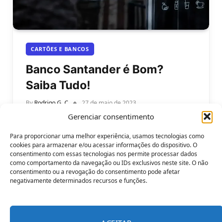
CARTÕES E BANCOS
Banco Santander é Bom?
Saiba Tudo!
By
Rodrigo G. C
27 de maio de 2023
Gerenciar consentimento
Banco Santander é Bom: Saiba tudo! Com uma
sólida reputação e presença global, o Banco
Para proporcionar uma melhor experiência, usamos tecnologias como
Santander é uma instituição financeira…
cookies para armazenar e/ou acessar informações do dispositivo. O
consentimento com essas tecnologias nos permite processar dados
como comportamento da navegação ou IDs exclusivos neste site. O não
consentimento ou a revogação do consentimento pode afetar
negativamente determinados recursos e funções.