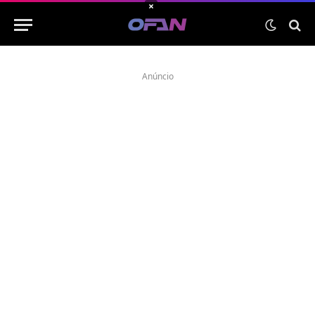
×
Anúncio