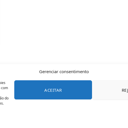
Gerenciar consentimento
kies
o com
ACEITAR
RE
CONTATO
POLÍTICA DE COOKIES
SOBRE NÓS
TERMOS 
ção do
es.
© 2026 Todos os direitos reservados - OFAN