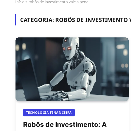
Início
»
robôs de investimento vale a pena
CATEGORIA:
ROBÔS DE INVESTIMENTO 
TECNOLOGIA FINANCEIRA
Robôs de Investimento: A