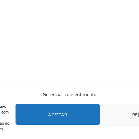
Gerenciar consentimento
kies
o com
ACEITAR
RE
CONTATO
POLÍTICA DE COOKIES
SOBRE NÓS
TERMOS 
ção do
es.
© 2026 Todos os direitos reservados - OFAN