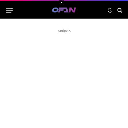
×
Anúncio