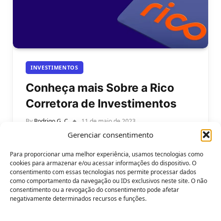
INVESTIMENTOS
Conheça mais Sobre a Rico
Corretora de Investimentos
By
Rodrigo G. C
11 de maio de 2023
Gerenciar consentimento
Conheça mais Sobre a Rico Corretora de
Investimentos. A Rico Corretora é uma plataforma
Para proporcionar uma melhor experiência, usamos tecnologias como
de investimentos criada em 2011 com…
cookies para armazenar e/ou acessar informações do dispositivo. O
consentimento com essas tecnologias nos permite processar dados
como comportamento da navegação ou IDs exclusivos neste site. O não
consentimento ou a revogação do consentimento pode afetar
negativamente determinados recursos e funções.