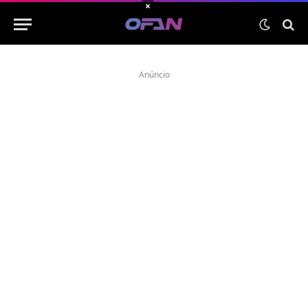
×
Anúncio