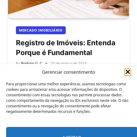
MERCADO IMOBILIÁRIO
Registro de Imóveis: Entenda
Porque é Fundamental
By
Rodrigo G. C
20 de março de 2023
Gerenciar consentimento
Importância do registro de imóveis: entenda
porque é fundamental. O registro de imóveis é um
Para proporcionar uma melhor experiência, usamos tecnologias como
procedimento essencial para quem deseja…
cookies para armazenar e/ou acessar informações do dispositivo. O
consentimento com essas tecnologias nos permite processar dados
como comportamento da navegação ou IDs exclusivos neste site. O não
consentimento ou a revogação do consentimento pode afetar
negativamente determinados recursos e funções.