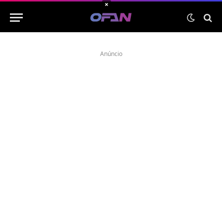
×
Anúncio