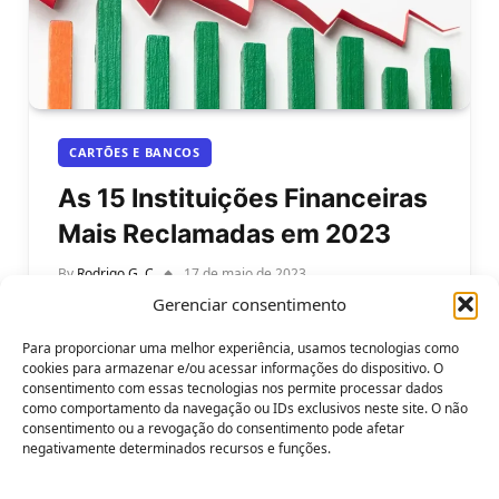
CARTÕES E BANCOS
As 15 Instituições Financeiras
Mais Reclamadas em 2023
By
Rodrigo G. C
17 de maio de 2023
Gerenciar consentimento
As 15 Instituições Financeiras Mais Reclamadas
em 2023. Conheça as Instituições e seus
Para proporcionar uma melhor experiência, usamos tecnologias como
Resultados. No ano de 2023, o Banco…
cookies para armazenar e/ou acessar informações do dispositivo. O
consentimento com essas tecnologias nos permite processar dados
como comportamento da navegação ou IDs exclusivos neste site. O não
consentimento ou a revogação do consentimento pode afetar
negativamente determinados recursos e funções.