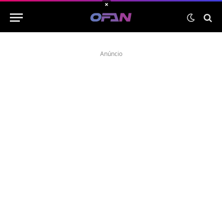
×
Anúncio