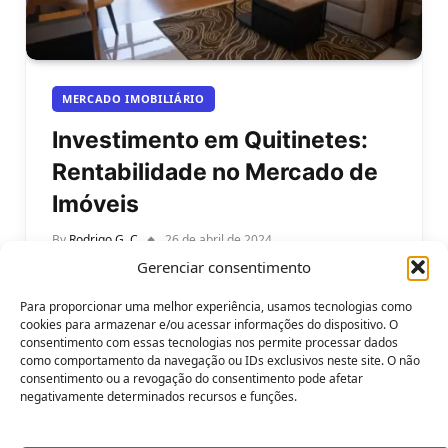
MERCADO IMOBILIÁRIO
Investimento em Quitinetes:
Rentabilidade no Mercado de
Imóveis
By
Rodrigo G. C
26 de abril de 2024
Gerenciar consentimento
Investimento em Quitinetes: Rentabilidade no
Mercado de Imóveis. O investimento imobiliário é
Para proporcionar uma melhor experiência, usamos tecnologias como
uma das formas mais seguras e tradicionais de…
cookies para armazenar e/ou acessar informações do dispositivo. O
consentimento com essas tecnologias nos permite processar dados
como comportamento da navegação ou IDs exclusivos neste site. O não
consentimento ou a revogação do consentimento pode afetar
negativamente determinados recursos e funções.