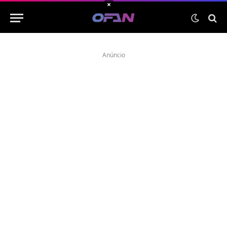
×
Anúncio