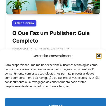
RENDA EXTRA
O Que Faz um Publisher: Guia
Completo
By
Rodrigo G. C
21 de fevereiro de 2023
Gerenciar consentimento
O que faz um publisher: O guia completo, saiba
mais.. Se você já se perguntou o que faz um
Para proporcionar uma melhor experiência, usamos tecnologias como
publisher,…
cookies para armazenar e/ou acessar informações do dispositivo. O
consentimento com essas tecnologias nos permite processar dados
como comportamento da navegação ou IDs exclusivos neste site. O não
consentimento ou a revogação do consentimento pode afetar
negativamente determinados recursos e funções.