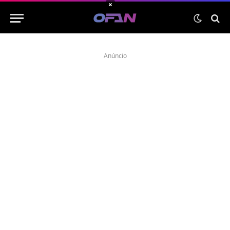
×
Anúncio