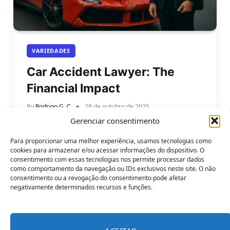
VARIEDADES
Car Accident Lawyer: The
Financial Impact
By
Rodrigo G. C
28 de outubro de 2025
Gerenciar consentimento
Car Accident Lawyer: The Financial Impact. Car
accidents can happen in seconds, but their
Para proporcionar uma melhor experiência, usamos tecnologias como
financial consequences can last for years.…
cookies para armazenar e/ou acessar informações do dispositivo. O
consentimento com essas tecnologias nos permite processar dados
como comportamento da navegação ou IDs exclusivos neste site. O não
consentimento ou a revogação do consentimento pode afetar
negativamente determinados recursos e funções.