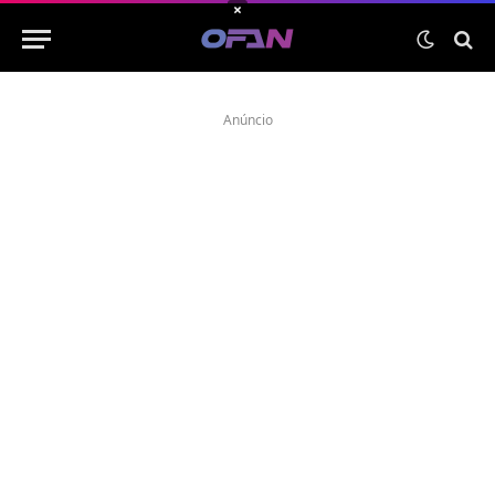
×
Anúncio