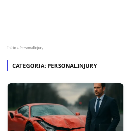
Início
»
PersonalInjury
CATEGORIA:
PERSONALINJURY