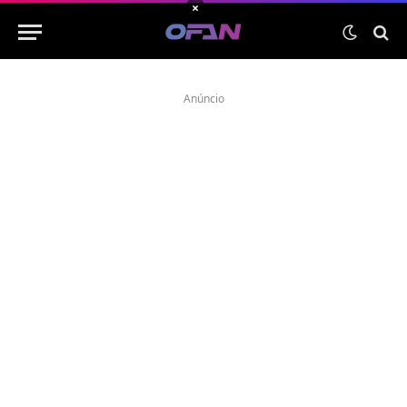
×
Anúncio