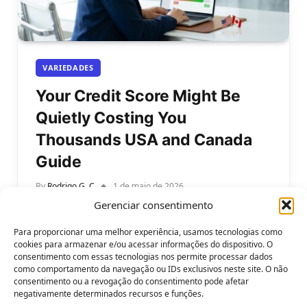
VARIEDADES
Your Credit Score Might Be
Quietly Costing You
Thousands USA and Canada
Guide
By
Rodrigo G. C
1 de maio de 2026
Gerenciar consentimento
Your credit score in the USA and Canada… Millions
of Americans and Canadians are paying hundreds
Para proporcionar uma melhor experiência, usamos tecnologias como
of dollars extra every…
cookies para armazenar e/ou acessar informações do dispositivo. O
consentimento com essas tecnologias nos permite processar dados
como comportamento da navegação ou IDs exclusivos neste site. O não
consentimento ou a revogação do consentimento pode afetar
negativamente determinados recursos e funções.