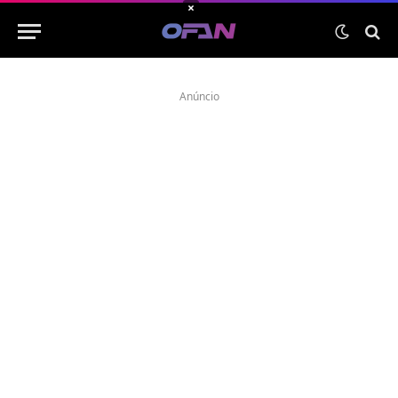
×
Anúncio