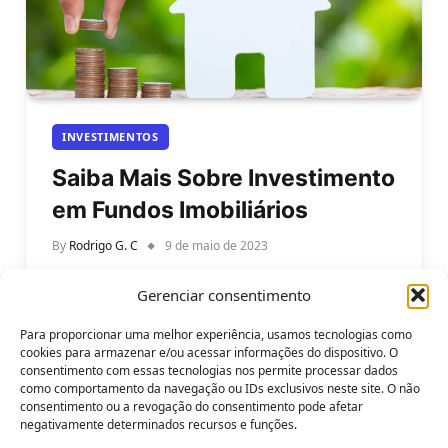
INVESTIMENTOS
Saiba Mais Sobre Investimento
em Fundos Imobiliários
By
Rodrigo G. C
9 de maio de 2023
Saiba Mais Sobre Investimento em Fundos
Gerenciar consentimento
Imobiliários. Os fundos imobiliários (FIIs) são uma
alternativa atrativa para investidores que desejam
Para proporcionar uma melhor experiência, usamos tecnologias como
diversificar…
cookies para armazenar e/ou acessar informações do dispositivo. O
consentimento com essas tecnologias nos permite processar dados
como comportamento da navegação ou IDs exclusivos neste site. O não
consentimento ou a revogação do consentimento pode afetar
negativamente determinados recursos e funções.