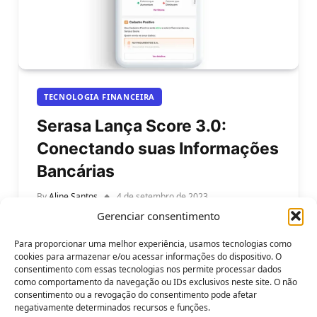
TECNOLOGIA FINANCEIRA
Serasa Lança Score 3.0:
Conectando suas Informações
Bancárias
By
Aline Santos
4 de setembro de 2023
Gerenciar consentimento
Serasa Lança Score 3.0: Conectando suas
Informações Bancárias. O mercado de crédito no
Para proporcionar uma melhor experiência, usamos tecnologias como
Brasil está passando por uma revolução que…
cookies para armazenar e/ou acessar informações do dispositivo. O
consentimento com essas tecnologias nos permite processar dados
como comportamento da navegação ou IDs exclusivos neste site. O não
consentimento ou a revogação do consentimento pode afetar
negativamente determinados recursos e funções.