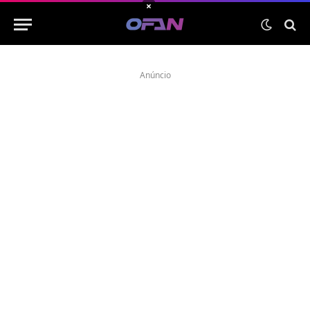
×
Anúncio