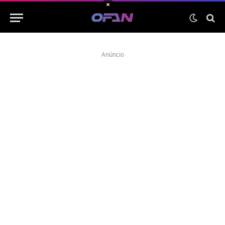
×
Anúncio