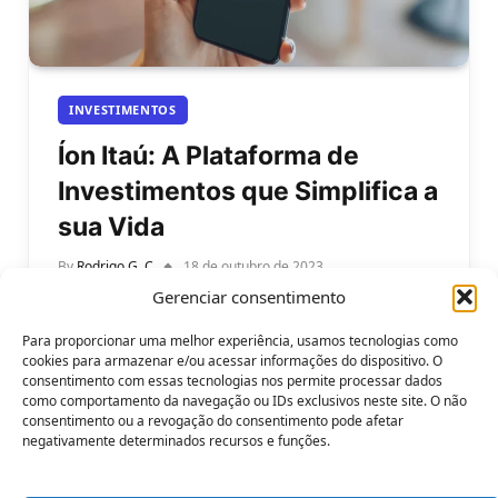
INVESTIMENTOS
Íon Itaú: A Plataforma de
Investimentos que Simplifica a
sua Vida
By
Rodrigo G. C
18 de outubro de 2023
Gerenciar consentimento
Saiba o que é Íon Itaú: A Plataforma de
Investimentos que Simplifica a sua Vida. Você já
Para proporcionar uma melhor experiência, usamos tecnologias como
conhece o Íon…
cookies para armazenar e/ou acessar informações do dispositivo. O
consentimento com essas tecnologias nos permite processar dados
como comportamento da navegação ou IDs exclusivos neste site. O não
consentimento ou a revogação do consentimento pode afetar
negativamente determinados recursos e funções.