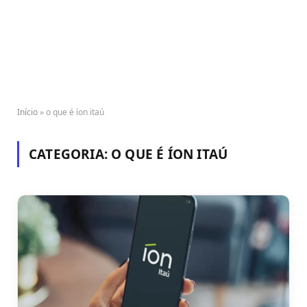
Início
»
o que é íon itaú
CATEGORIA:
O QUE É ÍON ITAÚ